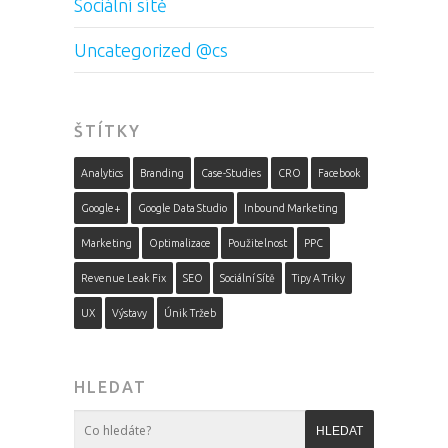
Sociální sítě
Uncategorized @cs
ŠTÍTKY
Analytics
Branding
Case-Studies
CRO
Facebook
Google+
Google Data Studio
Inbound Marketing
Marketing
Optimalizace
Použitelnost
PPC
Revenue Leak Fix
SEO
Sociální Sítě
Tipy A Triky
UX
Výstavy
Únik Tržeb
HLEDAT