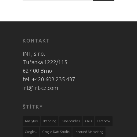
KONTAKT
INT, s.r.o.
Tuřanka 1222/115
627 00 Brno
tel. +420 603 235 437
int@int-cz.com
ŠTÍTKY
Analytics
Branding
Case-Studies
CRO
Facebook
Google+
Google Data Studio
Inbound Marketing