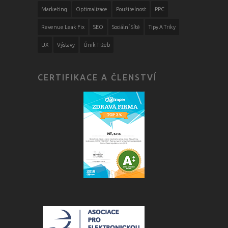
Marketing
Optimalizace
Použitelnost
PPC
Revenue Leak Fix
SEO
Sociální Sítě
Tipy A Triky
UX
Výstavy
Únik Tržeb
CERTIFIKACE A ČLENSTVÍ