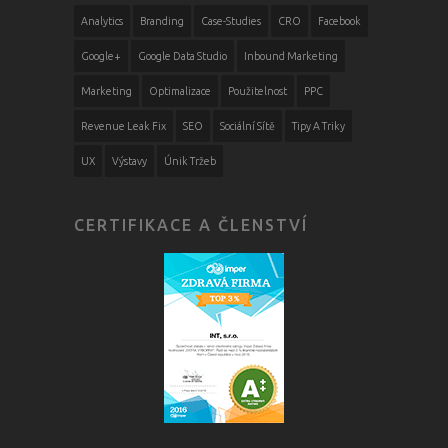
Analytics
Branding
Case-Studies
CRO
Facebook
Google+
Google Data Studio
Inbound Marketing
Marketing
Optimalizace
Použitelnost
PPC
Revenue Leak Fix
SEO
Sociální Sítě
Tipy A Triky
UX
Výstavy
Únik Tržeb
CERTIFIKACE A ČLENSTVÍ