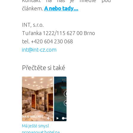
Kontakt na nás je hnedle pod
článkem.
A nebo tady…
INT, s.r.o.
Tuřanka 1222/115 627 00 Brno
tel. +420 604 230 068
int@int-cz.com
Přečtěte si také
Má ještě smysl
propagovat hotel na