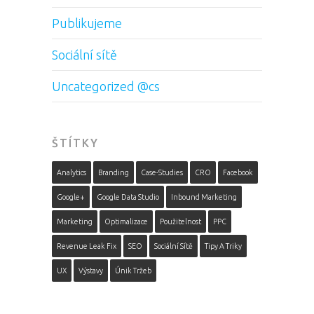
Publikujeme
Sociální sítě
Uncategorized @cs
ŠTÍTKY
Analytics
Branding
Case-Studies
CRO
Facebook
Google+
Google Data Studio
Inbound Marketing
Marketing
Optimalizace
Použitelnost
PPC
Revenue Leak Fix
SEO
Sociální Sítě
Tipy A Triky
UX
Výstavy
Únik Tržeb