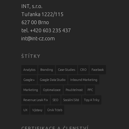
INT, s.r.o.
Tuřanka 1222/115
627 00 Brno
tel. +420 603 235 437
int@int-cz.com
ŠTÍTKY
Analytics
Branding
Case-Studies
CRO
Facebook
Google+
Google Data Studio
Inbound Marketing
Marketing
Optimalizace
Použitelnost
PPC
Revenue Leak Fix
SEO
Sociální Sítě
Tipy A Triky
UX
Výstavy
Únik Tržeb
CERTIFIKACE A ČLENSTVÍ