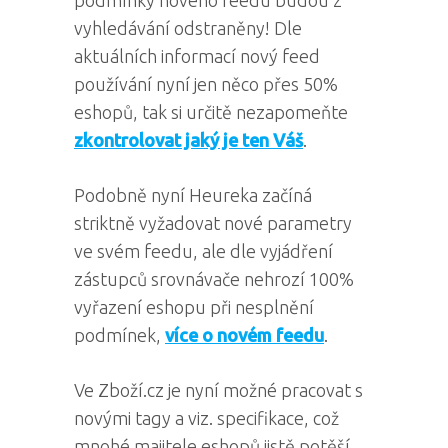
podmínky nového feedu budou z
vyhledávání odstraněny! Dle
aktuálních informací nový feed
používání nyní jen něco přes 50%
eshopů, tak si určitě nezapomeňte
zkontrolovat jaký je ten Váš
.
Podobně nyní Heureka začíná
striktně vyžadovat nové parametry
ve svém feedu, ale dle vyjádření
zástupců srovnávače nehrozí 100%
vyřazení eshopu při nesplnění
podmínek,
více o novém feedu
.
Ve Zboží.cz je nyní možné pracovat s
novými tagy a viz. specifikace, což
mnohé majitele eshopů jistě potěší.