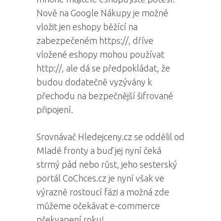
Nově na Google Nákupy je možné
vložit jen eshopy běžící na
zabezpečeném https://, dříve
vložené eshopy mohou používat
http://, ale dá se předpokládat, že
budou dodatečně vyzývány k
přechodu na bezpečnější šifrované
připojení.
Srovnávač Hledejceny.cz se oddělil od
Mladé fronty a buď jej nyní čeká
strmý pád nebo růst, jeho sesterský
portál CoChces.cz je nyní však ve
výrazně rostoucí fázi a možná zde
můžeme očekávat e-commerce
překvapení roku!