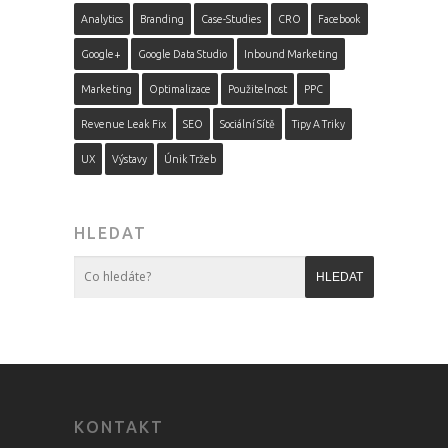
Analytics
Branding
Case-Studies
CRO
Facebook
Google+
Google Data Studio
Inbound Marketing
Marketing
Optimalizace
Použitelnost
PPC
Revenue Leak Fix
SEO
Sociální Sítě
Tipy A Triky
UX
Výstavy
Únik Tržeb
HLEDAT
KONTAKT