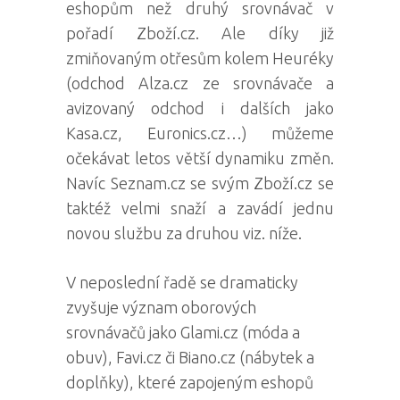
eshopům než druhý srovnávač v
pořadí Zboží.cz. Ale díky již
zmiňovaným otřesům kolem Heuréky
(odchod Alza.cz ze srovnávače a
avizovaný odchod i dalších jako
Kasa.cz, Euronics.cz…) můžeme
očekávat letos větší dynamiku změn.
Navíc Seznam.cz se svým Zboží.cz se
taktéž velmi snaží a zavádí jednu
novou službu za druhou viz. níže.
V neposlední řadě se dramaticky
zvyšuje význam oborových
srovnávačů jako Glami.cz (móda a
obuv), Favi.cz či Biano.cz (nábytek a
doplňky), které zapojeným eshopů